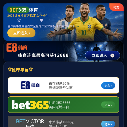
bevictor伟德官网 - 韦德官方网站
提示：访问地址无效，macau-club找不到对应的栏目！
首页
关闭此页